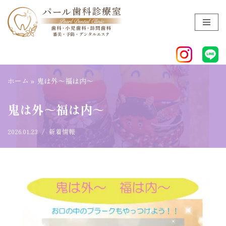
コ
ン
テ
ン
ツ
ホーム
»
鬼は外～福は内～
へ
ス
鬼は外～福は内～
キ
ッ
2026.01.23
新着情報
プ