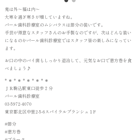
鬼は外～福は内～
大寒を過ぎ寒さが増していますね。
パール歯科診療室のムシバラスは節分の装いです。
手芸が得意なスタッフさんのお手製なのですが、次はどんな装い
になるのかパール歯科診療室ではスタッフ皆の楽しみになってい
ます。
お口の中のバイ菌もしっかり退治して、元気なお口で恵方巻を食
べましょう♪
* ＊ * ＊ * ＊ * ＊ * ＊
ＪＲ駒込駅東口徒歩２分
パール歯科診療室
03‐5972‐4070
東京都北区中里2‐5‐6スパイラルブランシュ１F
#節分
#恵方巻
#プラーク